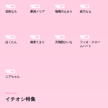
148
145
137
135
花街なち
愛洲メリア
瑠璃川えみり
姫乃もも
177
139
142
217
ほくたん
穂香てまり
天翔院ひいな
フィオ・クロー
ムハート
163
ニアちゃん
SPECIAL
イチオシ特集