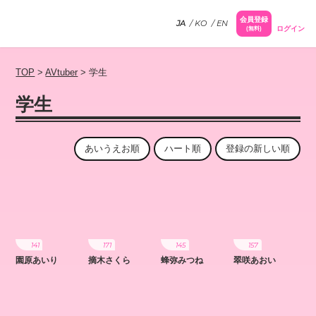
会員登録
JA
KO
EN
ログイン
(無料)
TOP
>
AVtuber
>
学生
学生
あいうえお順
ハート順
登録の新しい順
141
171
145
157
園原あいり
摘木さくら
蜂弥みつね
翠咲あおい