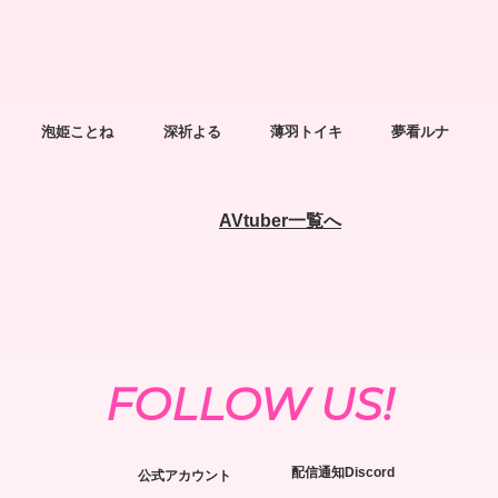
泡姫ことね
深祈よる
薄羽トイキ
夢看ルナ
AVtuber一覧へ
FOLLOW US!
配信通知Discord
公式アカウント