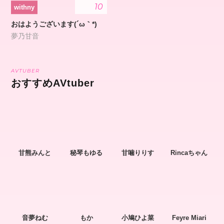
10
withny
おはようございます(´ω｀*)
夢乃甘音
AVTUBER
おすすめAVtuber
甘熊みんと
秘琴もゆる
甘噛りりす
Rincaちゃん
音夢ねむ
もか
小鳩ひよ菜
Feyre Miari