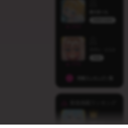
愛犬茶々丸
MarbleCreators
2193
ラヴィ・リリス
HLive
1779
同接ランキング一覧
新規掲載ランキング
凪野つゆ