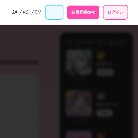
JA
KO
EN
会員登録
ログイン
(無料)
ユーザーランキング
白狛のえ
個人勢
303
羽丘 はぐみ
Melufy
258