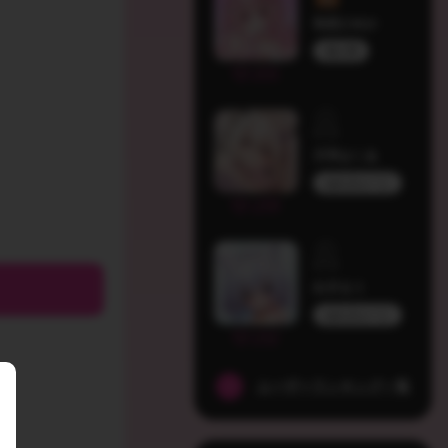
初恋ひめか
個人勢
255
天羽はくあ
ぬれきゅーと
239
白月るう
ぬれきゅーと
232
ユーザーランキング一覧