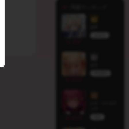
同接ランキング
お子
はもゆり
3821
セラ
PROMISU
3452
レナ・ベーステ
ィア
HLive
2629