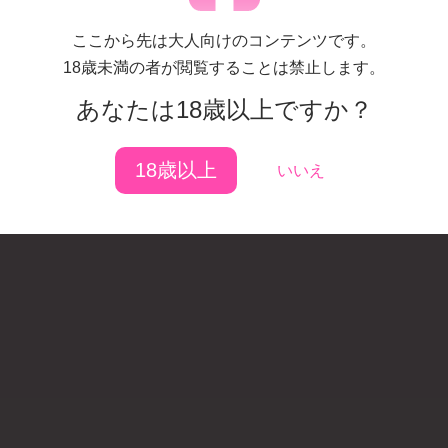
ここから先は大人向けのコンテンツです。
はじめての方はこちら
18歳未満の者が閲覧することは禁止します。
新規ユーザー登録
あなたは18歳以上ですか？
18歳以上
いいえ