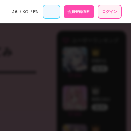
JA
KO
EN
会員登録
ログイン
(無料)
ユーザーランキング
てみ
白狛のえ
個人勢
334
初恋ひめか
個人勢
283