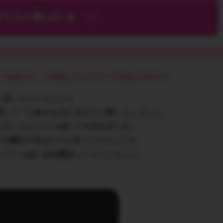
ちるの裏cafe.🎀
「ねぼすけ」で失敗したエピソードはありますか？
て書いちゃいましたｗ
刻
して
「ごめんなさいオナニー枠」
をしました。
て言いながら
いっぱいイカされました。
やり慣れてる人
たちが来てくれるんです。
して
いっぱいお仕置き
してもらいました。