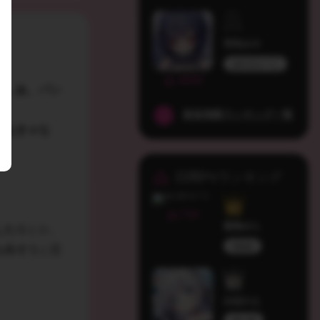
宵咲みや
ぬれきゅーと
3649
……あ、パン
新規掲載ランキング一覧
しなきゃな
日間PVランキング
710
蜜葉ゆら
したり
とか。
Melufy
ら出そう
と思
白狛のえ