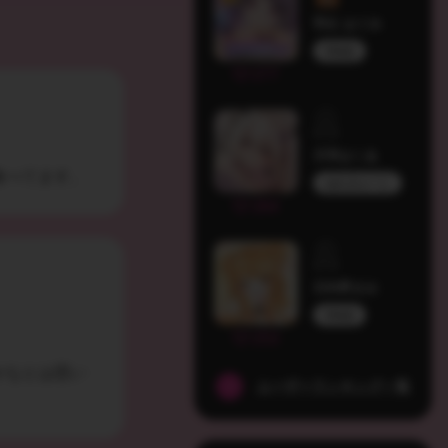
羽丘 はぐみ
Melufy
277
天羽はくあ
食べてます。
ぬれきゅーと
264
日向野まお
Melufy
253
かなとは思い
ユーザーランキング一覧