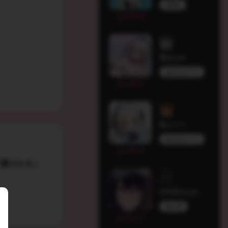
Melufy
4849
兎丸もか
ぬれきゅーと
4801
英メリー
ぬれきゅーと
4679
て覆される
ん
古守谷さなか
個人勢
4122