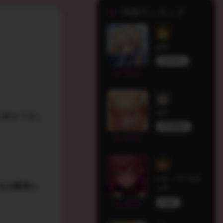
同接ランキング
お子
はもゆり
3821
セラ
を載せてほし
PROMISU
3452
レナ・ベーステ
ちな配信
も
ィア
HLive
2629