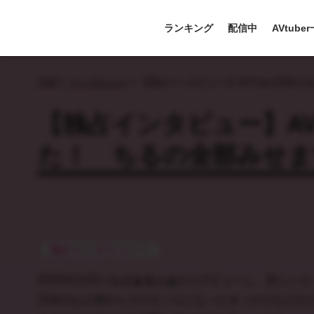
ランキング
配信中
AVtube
TOP
>
インタビュー
>
【独占インタビュー】AVTuber甘咲
【独占インタビュー】AV
た！ ちるの全部みせま
独占インタビュー！
2025年10月に
らぶぁるふぁ
からデビューし、新しいえ
日頃のお人柄からそのえっちになったきっかけなどな