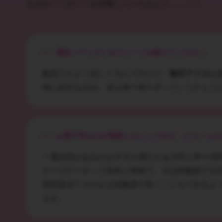
まさか〇〇の〇〇を目撃していたなんて……！！
最近ハマっているスイーツを教えてください。
配信でもよく話してるんですけど、
毎日アイス
を
特に好きなのが、
ロッキーロード
っていうチョコ
お菓子作るのが得意とのことですが、どういった
一番自信があるのは
ファンダンショコラ
と
チーズ
チーズケーキって意外と簡単で、今は炊飯器でも
材料混ぜてそのまま炊飯器で炊くこともできるよ
ます。