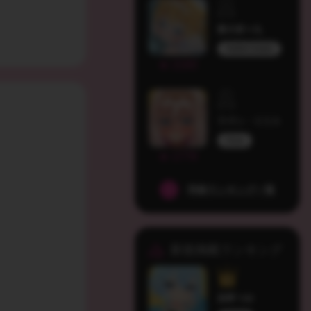
愛犬茶々丸
MarbleCreators
2193
ラヴィ・リリス
HLive
1779
同接ランキング一覧
新規掲載ランキング
凪野つゆ