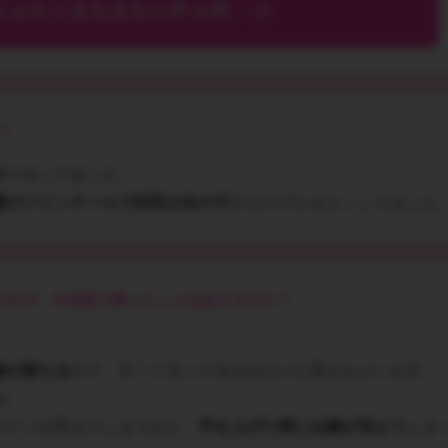
ふぇら＋えちえちシチュボ
？
ター
をしてました。
髪のツインテールで巨乳の女の子
のコスプレをよくしてました
ですが、生活面で困ったことはありますか？
服が落ちる
ので、すごく太ってる人みたいに見えちゃいます。
ね。
ラインが見えてしまうのと、
手を上げた時にお腹が見えて
しま