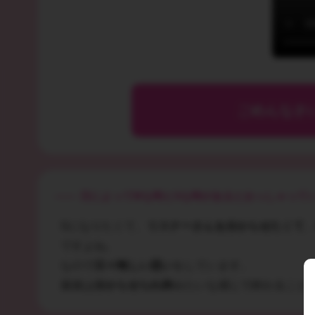
ごめんなさ
日によってMな時とSな時があるとおっしゃって
Sになりたくて、
リスナーさんを分からせたくて
ですよね。
なので
日々悔しい思い
をしています。
最後は
分からせられ枠
みたいな感じで終わること