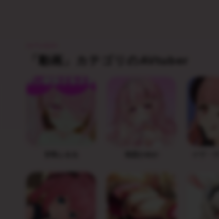
AVTUBER
「動画」カテゴリのAVtuber
甘咲ふるる
初恋ひめか
イヴ・ヴ