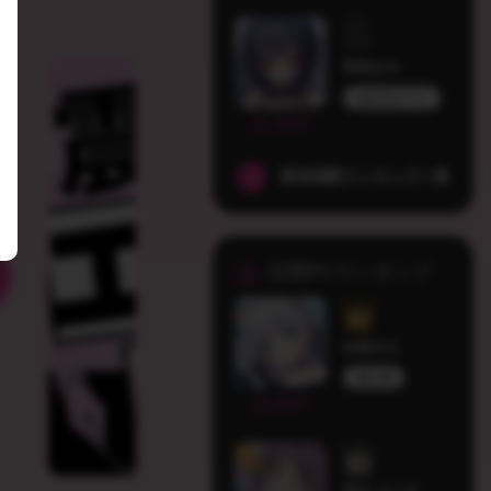
宵咲みや
ぬれきゅーと
3442
新規掲載ランキング一覧
日間PVランキング
白狛のえ
個人勢
409