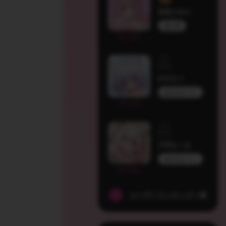
初恋ひめか
個人勢
243
白月るう
ぬれきゅーと
239
天羽はくあ
ぬれきゅーと
234
ユーザーランキング一覧