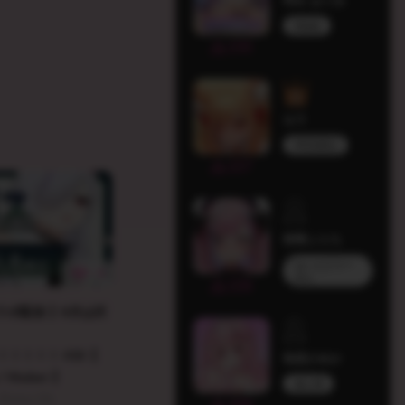
羽丘 はぐみ
Melufy
235
セラ
PROMISU
227
桜彗ふらち
ないとどりー
4
みん
226
tコラボ配信 】8月は沢
！！！！ #10【
初恋ひめか
Vtuber 】
個人勢
nmo Ch.