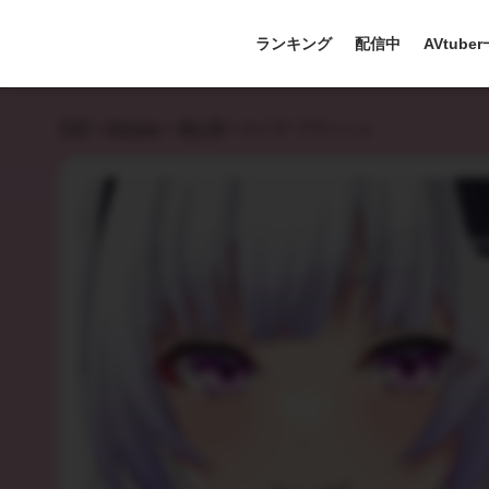
ランキング
配信中
AVtube
TOP
>
AVtuber
>
個人勢
>
ルイズ･ブランシュ