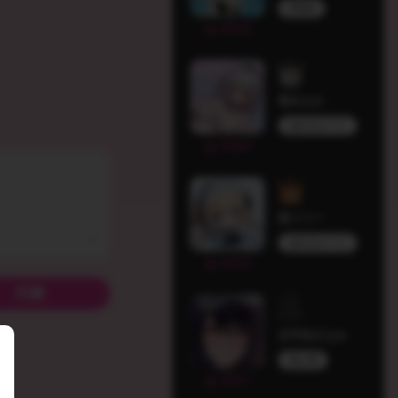
Melufy
4623
兎丸もか
ぬれきゅーと
4584
英メリー
ぬれきゅーと
4470
古守谷さなか
個人勢
3917