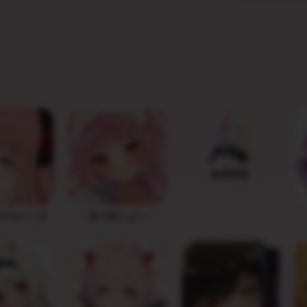
鳥風美桜
ァルレーヌ
百々牙こよい