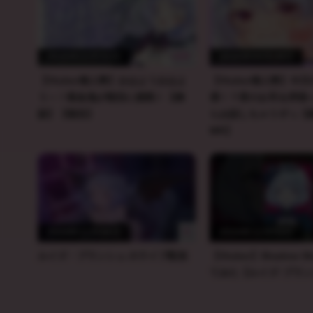
100
2026年03月31日
2025年04月09日
【Vtuber個人勢】おはようおはよ
【Vtuber個人勢】今
う～！吸血鬼が朝活に挑戦！【雑
僕！？君のお耳を拝借
談】【朝活】
らお話しちゃうぞっ【
MR】
0
2024年12月06日
2024年12月03日
ルイズ・ブランシュ のライブ配信
【Vtuber】Shadow S
てみた【ルイズ･ブラ