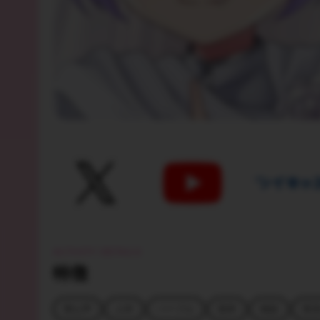
ACTIVITY DETAILS
特徴
萌え声
人外
パープル
歌枠
雑談
実