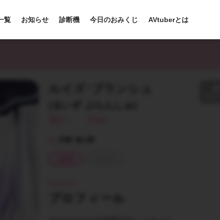
r一覧
お知らせ
診断機
今日のおみくじ
AVtuberとは
ルイズ･ブランシュ
お気に
(るいず ぶらんしゅ)
累計：
4194
所属:
個人勢
2次元
2.5次元
PROFILE
プロフィール