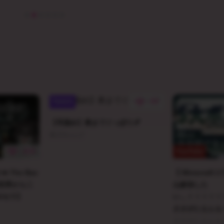
68
Twitch
【耳舐め】奥までぐっぽり💕
狐月れんげ
309
YouTube
I ➡️ The Bac
【 Minecraf
の世界から二
山参加した
U/セラ】
い…！！！！！！
ささがにえんも / 
ささがにえんも E