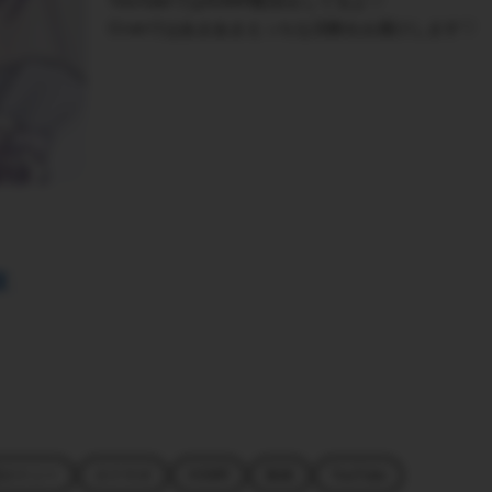
YouTubeではASMR配信をしてるよ♡
Ci-enではあまあまえっちな活動をお届けします♡
演オナニー
オナサポ
ASMR
動画
YouTube