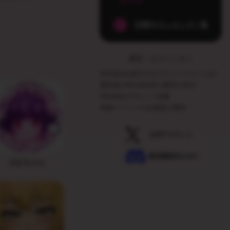
208
日間PVランキング一覧
運営：エスペシオン
AVtuberを紹介するプラットフォームの
運営及びAVtuber向け案件の仲介
AVtuberのデビュー支援
各種イベントの企画及び運営
公式アカウント
配信通知Discord
えむちゃん