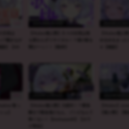
120
56
2025年03月21日
2024年12月0
日の主役は
【Vtuber個人勢】久々の出現は相
【Vtuber個
っ♡囁きなが
も変わらずリサイタル！？僕の歌を
ゆるゆるまった
雑談】【AS
聞けーっ！！【歌枠】
⚔【雑談】
242
158
2024年12月03日
2024年08月0
hadow 歌っ
【Vtuber個人勢】大絶叫！？最強
【Vtuber】ov
ンシュ】
騎士で吸血鬼だもん、ゾンビなんて
【個人勢】【吸
怖くない！【biohazard5】【ホラ
ゲ実況】