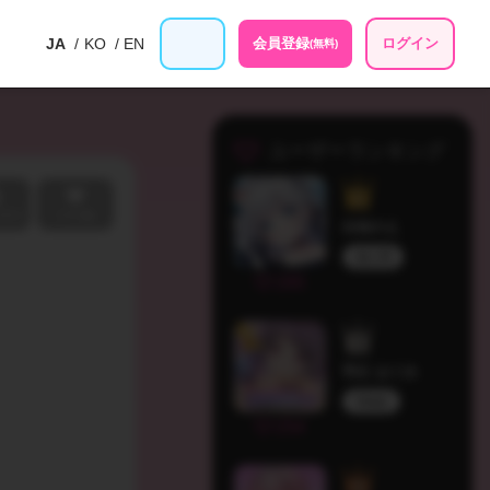
JA
KO
EN
会員登録
ログイン
(無料)
ユーザーランキング
入り
いいね
白狛のえ
個人勢
295
羽丘 はぐみ
Melufy
254