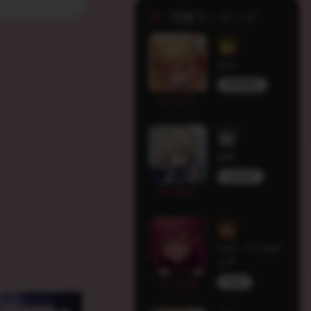
同接ランキング
セラ
PROMISU
4741
お子
はもゆり
3821
レナ・ベーステ
ィア
HLive
2428