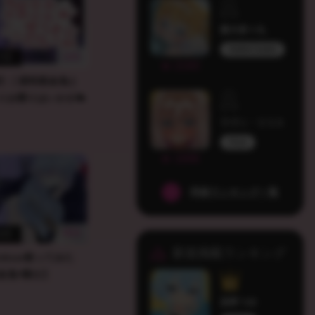
愛犬茶々丸
MarbleCreators
141
7日
2193
人勢】二面性吸血鬼と
りお喋りはいかが🦇
ラヴィ・リリス
HLive
1696
同接ランキング一覧
855
2日
新規掲載ランキング
erdose歌ってみた
血鬼×騎士】
凪野つゆ