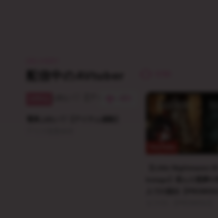
DELIVERY
配信中のAVtuber
0:50
420
withny
電車ぷれい♡【アイテム連動】
アリス巡査🚓🚨
YouTube
【Little Nightmares II
kstage】歪んだ悪夢
人での脱出【PROMIS
セラCh.【PROMISU】