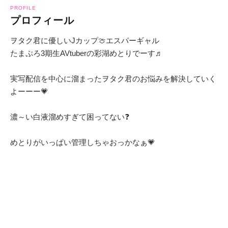
PROFILE
プロフィール
ヲタク君に優しいJカップ🍈エスパーギャル
たまぷろ3期生AVtuberの彩湖めとりでーす♬
実写配信を中心に溜まったヲタク君のお悩みを解決していく
よーーー💗
濃～い白液溜めすぎて困ってない❓
めとりがいっぱい管理しちゃおっかなぁ💗