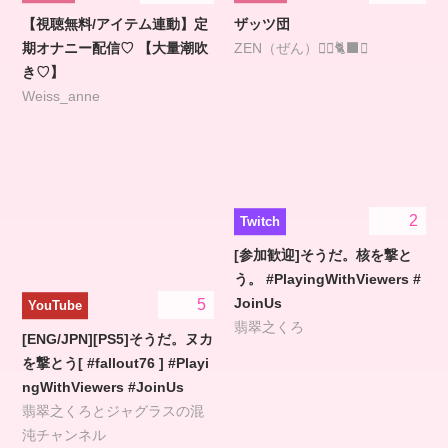
【視聴無料/アイテム連動】定
ザッツ団
期オナニー配信♡ 【大量潮吹
ZEN（ぜん）❤️‍🔥🐈‍⬛🎀
き♡】
Weiss_anne
2
Twitch
[参加歓迎]そうだ。核を撃と
う。 #PlayingWithViewers #
JoinUs
5
YouTube
翡翠之くろ
[ENG/JPN][PS5]そうだ。ヌカ
を撃とう[ #fallout76 ] #Playi
ngWithViewers #JoinUs
翡翠之くろとジャグラスの混
沌チャンネル