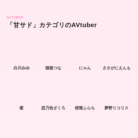
AVTUBER
「甘サド」カテゴリのAVtuber
白川みゆ
猫舐つな
にゃん
ささがにえんも
紫
恋乃告ざくろ
桜彗ふらち
夢野リコリス