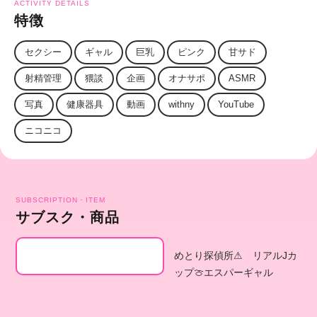
ACTIVITY DETAILS
特徴
セクシー
ギャル
巨乳
ピンク
甘サド
射精管理
猥談
企画
オナサポ
ASMR
写真
健康器具
動画
withny
YouTube
ニコニコ
SUBSCRIPTION・ITEM
サブスク・商品
めとり探偵所⚠ リアルJカ
ップ🍈エスパーギャル