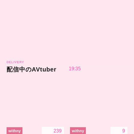
DELIVERY
配信中のAVtuber
19:35
239
9
withny
withny