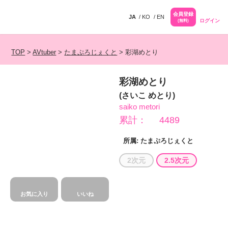
会員登録
JA
KO
EN
ログイン
(無料)
TOP
>
AVtuber
>
たまぷろじぇくと
>
彩湖めとり
彩湖めとり
(さいこ めとり)
saiko metori
累計：
4489
所属:
たまぷろじぇくと
2次元
2.5次元
お気に入り
いいね